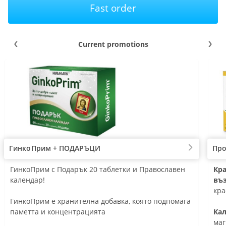
Fast order
Current promotions
ГинкоПрим + ПОДАРЪЦИ
Про
оява засегнатите места и подхранва
1 таблетка на 
ГинкоПрим с Подарък 20 таблетки и Православен
Под
Кра
ия хрущял
 нормалното функциониране на простатата
Коприва и Цин
календар!
кр
въ
рява механичните свойства и
Допринася за 
Под
кра
чивостта на ставите
простата
ГинкоПрим е хранителна добавка, която подпомага
ко
чава ставната подвижност и удължава
Спомага за но
паметта и концентрацията
Под
Ка
а на ставите
система
и к
маг