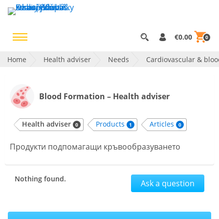
€0.00
0
Home
Health adviser
Needs
Cardiovascular & bloo
Blood Formation – Health adviser
Health adviser
Products
Articles
0
1
0
Продукти подпомагащи кръвообразуването
Nothing found.
Ask a question