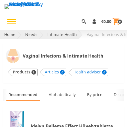
€0.00
0
Home
Needs
Intimate Health
Vaginal Infecions & I
Vaginal Infecions & Intimate Health
Products
Articles
Health adviser
3
0
0
Recommended
Alphabetically
By price
Discoun
Idelyn Beliema Effect Hüvelytabletta