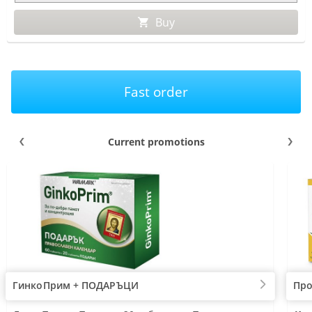
Buy
Fast order
Current promotions
ГинкоПрим + ПОДАРЪЦИ
Про