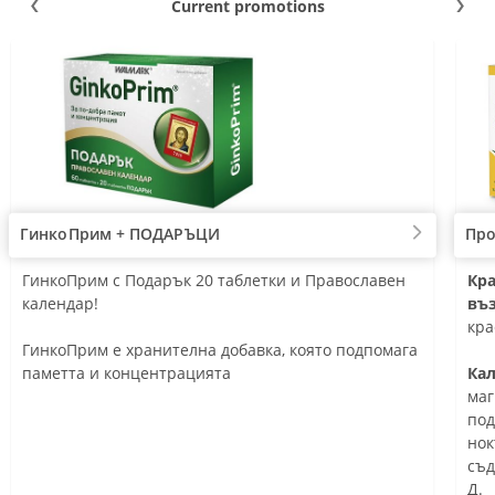
Current promotions
ГинкоПрим + ПОДАРЪЦИ
Про
оява засегнатите места и подхранва
1 таблетка на 
ГинкоПрим с Подарък 20 таблетки и Православен
Под
Кра
ия хрущял
 нормалното функциониране на простатата
Коприва и Цин
календар!
кр
въ
рява механичните свойства и
Допринася за 
Под
кра
чивостта на ставите
простата
ГинкоПрим е хранителна добавка, която подпомага
ко
чава ставната подвижност и удължава
Спомага за но
паметта и концентрацията
Под
Ка
а на ставите
система
и к
маг
Допринася за 
Съд
под
Оказва положи
съ
нок
потентност
Доп
съд
Допринася за 
ста
Д.