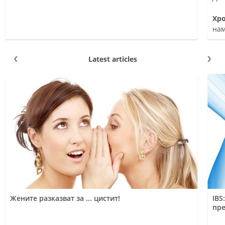
на тестостеро
Ппо
Хр
нам
Latest articles
Жените разказват за ... цистит!
IBS
пре