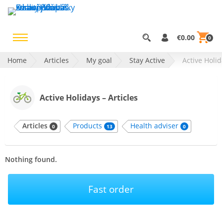
€0.00
0
Home
Articles
My goal
Stay Active
Active Holi
Active Holidays – Articles
Articles
Products
Health adviser
0
13
0
Nothing found.
Fast order