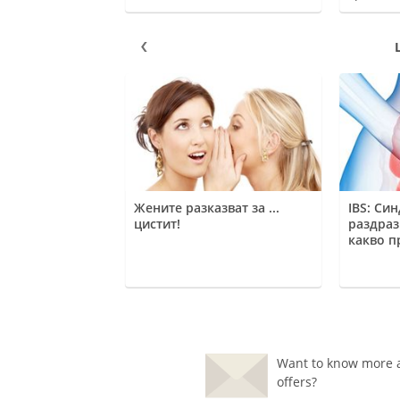
L
ди липсата на
Жените разказват за ...
IBS: Си
цистит!
раздраз
какво п
Want to know more a
offers?