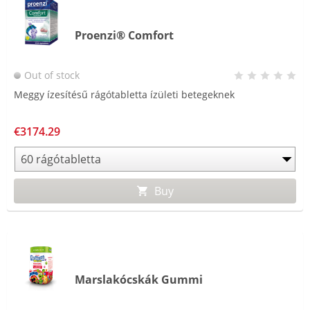
Proenzi® Comfort
Out of stock
Meggy ízesítésű rágótabletta ízületi betegeknek
€3174.29
Buy
Marslakócskák Gummi