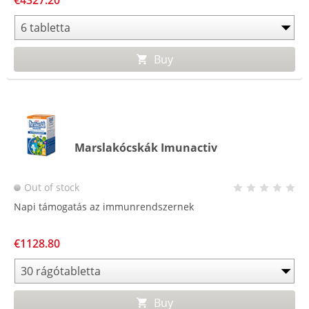
€4327.20
Buy
Marslakócskák Imunactiv
Out of stock
Napi támogatás az immunrendszernek
€1128.80
Buy