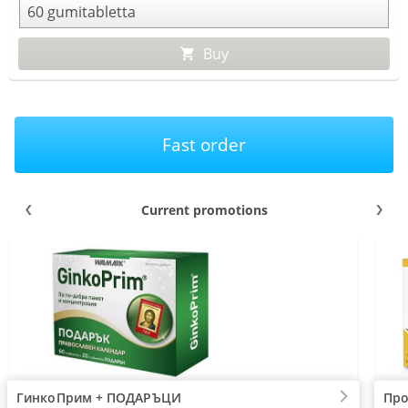
Buy
Fast order
Current promotions
ГинкоПрим + ПОДАРЪЦИ
Про