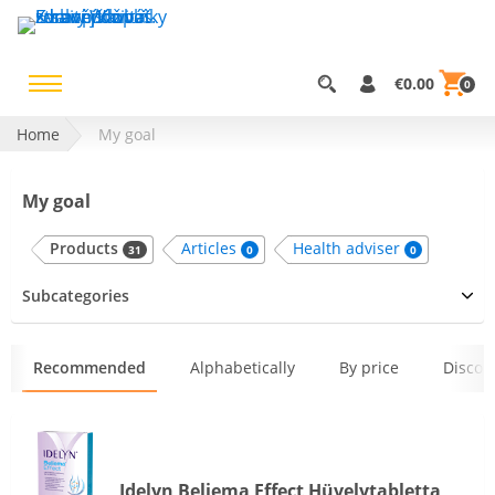
€0.00
0
Home
My goal
My goal
Products
Articles
Health adviser
31
0
0
Subcategories
Recommended
Alphabetically
By price
Discoun
Idelyn Beliema Effect Hüvelytabletta