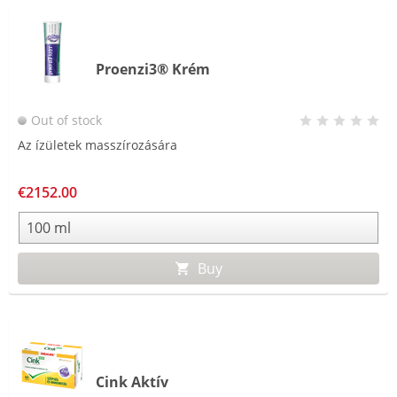
Proenzi3® Krém
Out of stock
Az ízületek masszírozására
€2152.00
Buy
Cink Aktív