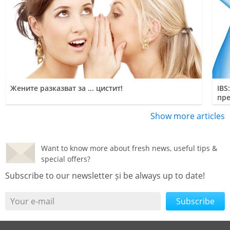
Жените разказват за ... цистит!
IBS
пре
Show more articles
Want to know more about fresh news, useful tips &
special offers?
Subscribe to our newsletter și be always up to date!
Your e-mail