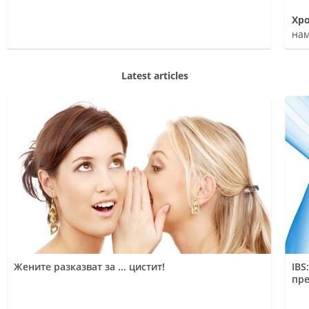
на тестостеро
Ппо
Хр
нам
Latest articles
Жените разказват за ... цистит!
IBS
пре