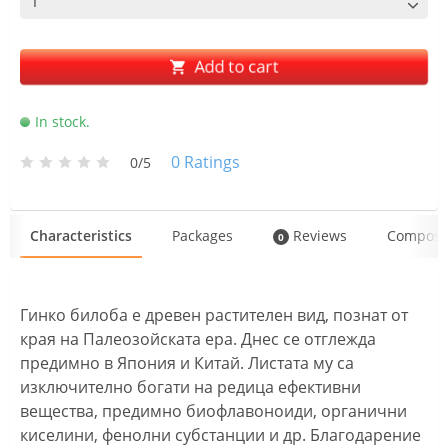
Add to cart
In stock.
0
Ratings
0/5
Characteristics
Packages
Reviews
Composi
0
Гинко билоба е древен растителен вид, познат от
края на Палеозойската ера. Днес се отглежда
предимно в Япония и Китай. Листата му са
изключително богати на редица ефективни
вещества, предимно биофлавоноиди, органични
киселини, фенолни субстанции и др. Благодарение