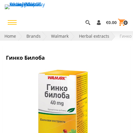
€0.00
0
Home
Brands
Walmark
Herbal extracts
Гинко
Гинко Билоба