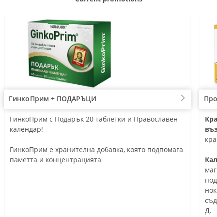
ГинкоПрим + ПОДАРЪЦИ
Про
оява засегнатите места и подхранва
1 таблетка на 
ГинкоПрим с Подарък 20 таблетки и Православен
Под
Кра
ия хрущял
 нормалното функциониране на простатата
Коприва и Цин
календар!
кр
въ
рява механичните свойства и
Допринася за 
Под
кра
чивостта на ставите
простата
ГинкоПрим е хранителна добавка, която подпомага
ко
чава ставната подвижност и удължава
Спомага за но
паметта и концентрацията
Под
Ка
а на ставите
система
и к
маг
Допринася за 
Съд
под
Оказва положи
съ
нок
потентност
Доп
съд
Допринася за 
ста
Д.