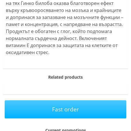
на тях Гинко билоба oказва благотворен ефект
върху кръвооросяването на мозъка и крайниците
и допринася за запазване на мозъчните функции –
памет и концентрация, с напредване на възрастта.
Продуктът е обогатен с глог, който подпомага
нормалната сърдечна дейност. Включеният
витамин E допринася за защитата на клетките от
оксидативен стрес.
Related products
Fast order
Current promotions