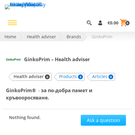
€0.00
0
Home
Health adviser
Brands
GinkoPrim
GinkoPrim – Health adviser
Health adviser
Products
Articles
0
3
0
GinkoPrim®
-
за по-добра памет и
кръвооросяване.
Nothing found.
Ask a question