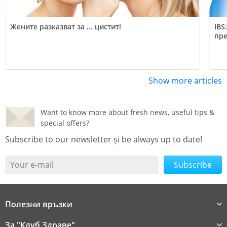
Жените разказват за ... цистит!
IBS
пре
Show more articles
Want to know more about fresh news, useful tips &
special offers?
Subscribe to our newsletter și be always up to date!
Your e-mail
Полезни връзки
За "Клуб Здраве"