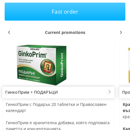
Fast order
Current promotions
ГинкоПрим + ПОДАРЪЦИ
Про
оява засегнатите места и подхранва
1 таблетка на 
ГинкоПрим с Подарък 20 таблетки и Православен
Под
Кра
ия хрущял
 нормалното функциониране на простатата
Коприва и Цин
календар!
кр
въ
рява механичните свойства и
Допринася за 
Под
кра
чивостта на ставите
простата
ГинкоПрим е хранителна добавка, която подпомага
ко
чава ставната подвижност и удължава
Спомага за но
паметта и концентрацията
Под
Ка