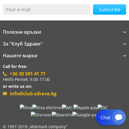
Your e-mail
Полезни връзки
За "Клуб Здраве"
Нашите марки
Call for free:
+36 30 581 41 71
Hétfő-Péntek: 9.00-17.00
or write us on:
info@club-zdrave.bg
Chat
© 1997-2019 „Walmark company“