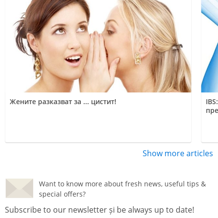
Жените разказват за ... цистит!
IBS
пре
Show more articles
Want to know more about fresh news, useful tips &
special offers?
Subscribe to our newsletter și be always up to date!