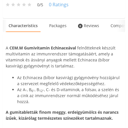
0
Ratings
0/5
Characteristics
Packages
Reviews
Composi
0
A
CEM.M Gumivitamin Echinaceával
felnőtteknek készült
multivitamin az immunrendszer támogatásáért, amely a
vitaminok és ásványi anyagok mellett Echinacea (bíbor
kasvirág) gyógynövényt is tartalmaz.
Az Echinacea (bíbor kasvirág) gyógynövény hozzájárul
a szervezet megfelelő védekezőképességéhez.
Az A-, B
-, B
-, C- és D-vitaminok, a folsav, a szelén és
6
12
a cink az immunrendszer normál működéséhez járul
hozzá.
A gumitabletták finom meggy, erdeigyümölcs és narancs
ízűek, kizárólag természetes színezéket tartalmaznak.