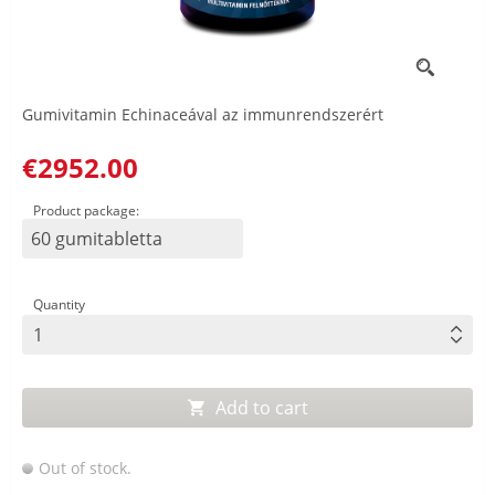
Gumivitamin Echinaceával az immunrendszerért
€2952.00
Product package:
60 gumitabletta
Quantity
Add to cart
Out of stock.