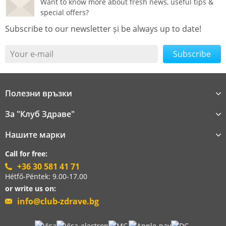
Want to know more about fresh news, useful tips &
special offers?
Subscribe to our newsletter și be always up to date!
Your e-mail
Полезни връзки
За "Клуб Здраве"
Нашите марки
Call for free:
+36 30 581 41 71
Hétfő-Péntek: 9.00-17.00
or write us on:
info@club-zdrave.bg