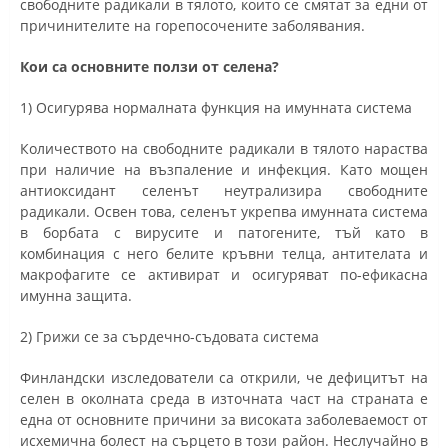
свободните радикали в тялото, които се смятат за едни от
причинителите на горепосочените заболявания.
Кои са основните ползи от селена?
1) Осигурява нормалната функция на имунната система
Количеството на свободните радикали в тялото нараства
при наличие на възпаление и инфекция. Като мощен
антиоксидант селенът неутрализира свободните
радикали. Освен това, селенът укрепва имунната система
в борбата с вирусите и патогените, тъй като в
комбинация с него белите кръвни телца, антителата и
макрофагите се активират и осигуряват по-ефикасна
имунна защита.
2) Грижи се за сърдечно-съдовата система
Финландски изследователи са открили, че дефицитът на
селен в околната среда в източната част на страната е
една от основните причини за високата заболеваемост от
исхемична болест на сърцето в този район. Неслучайно в