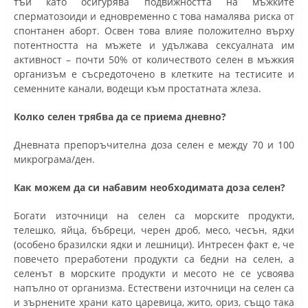
тъй като осигурява подвижността на мъжките
сперматозоиди и едновременно с това намалява риска от
спонтанен аборт. Освен това влияе положително върху
потентността на мъжете и удължава сексуалната им
активност – почти 50% от количеството селен в мъжкия
организъм е съсредоточено в клетките на тестисите и
семенните канали, водещи към простатната жлеза.
Колко селен трябва да се приема дневно?
Дневната препоръчителна доза селен е между 70 и 100
микрограма/ден.
Как можем да си набавим необходимата доза селен?
Богати източници на селен са морските продукти,
телешко, яйца, бъбреци, черен дроб, месо, чесън, ядки
(особено бразилски ядки и лешници). Интресен факт е, че
повечето преработени продукти са бедни на селен, а
селенът в морските продукти и месото не се усвоява
напълно от организма. Естествени източници на селен са
и зърнените храни като царевица, жито, ориз, също така