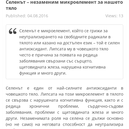
Селенът – незаменим микроелемент за нашето
тяло
Published: 04.08.2016
Views: 13
Селенът е микроелемент, който се грижи за
неутрализирането на свободните радикали в
тялото или казано на достъпен език – той е силен
антиоксидант. Липсата му в човешкото тяло
често е причина за появата на редица
заболявания свързани със сърцето,
щитовидната жлеза, нарушена когнитивна
функция и много други.
Селенът е един от най-силните антиоксиданти в
човешкото тяло. Липсата на този микроелемент в тялото
се свързва с нарушената когнитивна функция, както и с
редица хронични проблеми, сърдечно-съдови
заболявания, проблеми с щитовдината жлеза и много
други. Незаменимата роля на селена се дължи основно
(но не само) на неговата способност да неутрализира