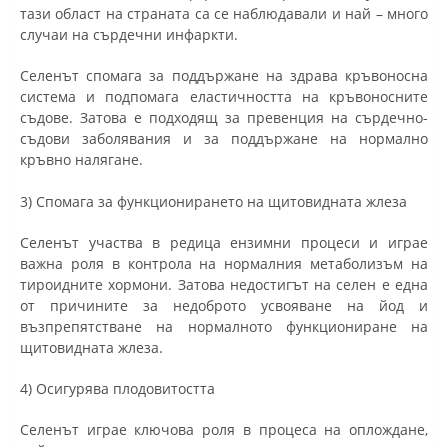
тази област на страната са се наблюдавали и най – много
случаи на сърдечни инфаркти.
Селенът спомага за поддържане на здрава кръвоносна
система и подпомага еластичността на кръвоносните
съдове. Затова е подходящ за превенция на сърдечно-
съдови заболявания и за поддържане на нормално
кръвно налягане.
3) Спомага за функционирането на щитовидната жлеза
Селенът участва в редица ензимни процеси и играе
важна роля в контрола на нормалния метаболизъм на
тироидните хормони. Затова недостигът на селен е една
от причините за недоброто усвояване на йод и
възпрепятстване на нормалното функциониране на
щитовидната жлеза.
4) Осигурява плодовитостта
Селенът играе ключова роля в процеса на оплождане,